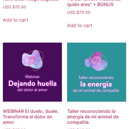
quién eres” + BONUS
USD $
70.00
USD $
70.00
Add to cart
Add to cart
WEBINAR El duelo, duele.
Taller reconociendo la
Transforma el dolor en
energía de mi animal de
amor
compañía