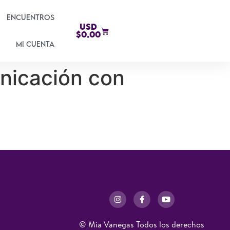
Encuentros
USD
$
0.00
Mi cuenta
unicación con
© Mia Vanegas Todos los derechos