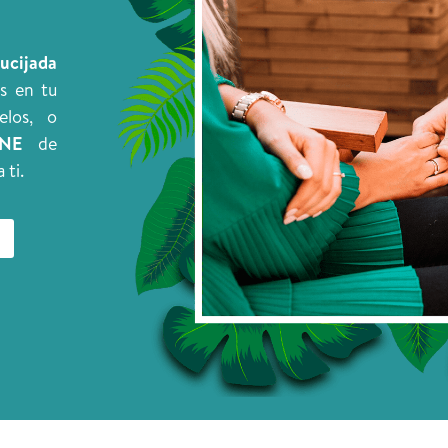
rucijada
s en tu
elos, o
INE
de
 ti.