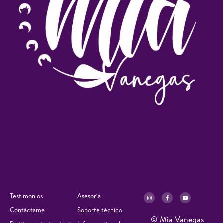
Testimonios
Asesoría
Contáctame
Soporte técnico
© Mia Vanegas