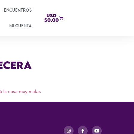
Encuentros
USD
$
0.00
Mi cuenta
ecera
tá la cosa muy malar.