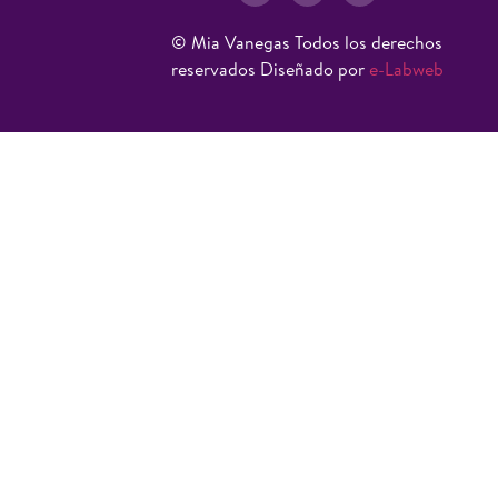
© Mia Vanegas Todos los derechos
reservados Diseñado por
e-Labweb